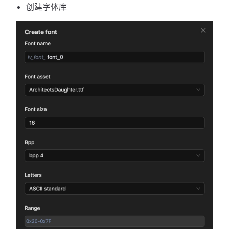
创建字体库